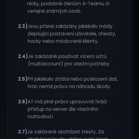
nicky, podobné členům A-Teamu či
veřejně známých osob.
2.3)
Jsou přísně zakázány jakékoliv módy
zlepšující postavení uživatele, cheaty,
hacky nebo módované klienty.
ʖ
2.4)
Je zakázané používat vícero účtů
(multiaccount) pro vlastní potřeby.
ꖌ
2.5)
Při jakékoliv ztrátě nebo poškození dat,
hráč nemá právo na náhradu škody.
2.6)
AT má plné právo upravovat hráči
⋮
přístup na server dle vlastního
rozhodnutí.
2.7)
Je zakázané obcházet tresty. Za