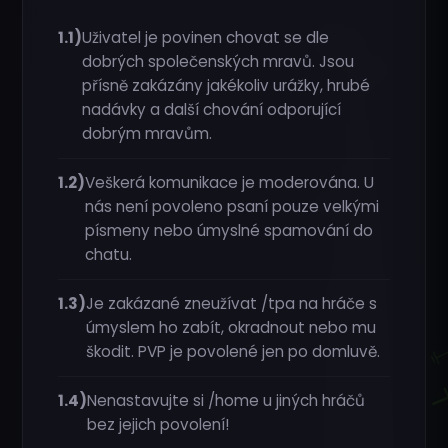
⊬
1.1)
Uživatel je povinen chovat se dle
⍑
dobrých společenských mravů. Jsou
přísně zakázány jakékoliv urážky, hrubé
nadávky a další chování odporující
¡
dobrým mravům.
1.2)
Veškerá komunikace je moderována. U
⎅
⊑
⌰
nás není povoleno psaní pouze velkými
∷
písmeny nebo úmyslné spamování do
chatu.
⟒
1.3)
Je zakázané zneužívat /tpa na hráče s
╎
úmyslem ho zabít, okradnout nebo mu
škodit. PVP je povolené jen po domluvě.
⎍
1.4)
Nenastavujte si /home u jiných hráčů
ꖌ
bez jejich povolení!