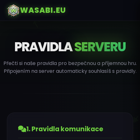
⨅
WASABI.EU
ᑑ
PRAVIDLA
SERVERU
⨅
∴
∴
Přečti si naše pravidla pro bezpečnou a příjemnou hru.
Připojením na server automaticky souhlasíš s pravidly.
↸
⟒
リ
⌇
⎓
ꖌ
1. Pravidla komunikace
ᑑ
𝙹
∷